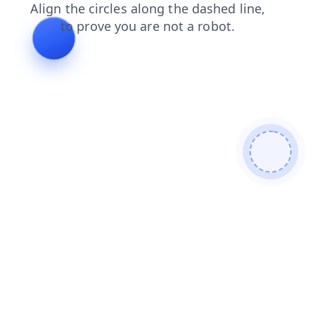
news
login
faq