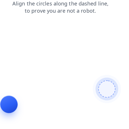
search
faq
login